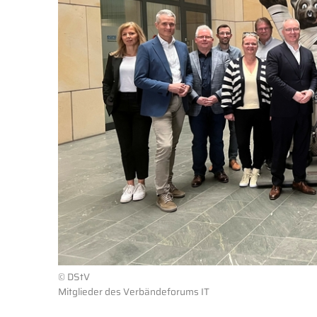
© DStV
Mitglieder des Verbändeforums IT