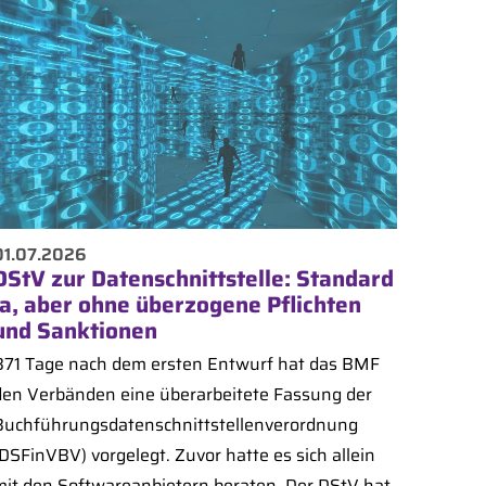
01.07.2026
DStV zur Datenschnittstelle: Standard
ja, aber ohne überzogene Pflichten
und Sanktionen
871 Tage nach dem ersten Entwurf hat das BMF
den Verbänden eine überarbeitete Fassung der
Buchführungsdatenschnittstellenverordnung
(DSFinVBV) vorgelegt. Zuvor hatte es sich allein
mit den Softwareanbietern beraten. Der DStV hat