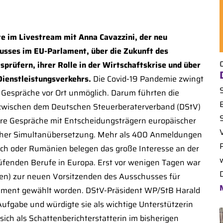
e im Livestream mit Anna Cavazzini, der neu
sses im EU-Parlament, über die Zukunft des
prüfern, ihrer Rolle in der Wirtschaftskrise und über
Dienstleistungsverkehrs.
Die Covid-19 Pandemie zwingt
 Gespräche vor Ort unmöglich. Darum führten die
 zwischen dem Deutschen Steuerberaterverband (DStV)
S
re Gespräche mit Entscheidungsträgern europäischer
glischer Simultanübersetzung. Mehr als 400 Anmeldungen
ich oder Rumänien belegen das große Interesse an der
üfenden Berufe in Europa. Erst vor wenigen Tagen war
D
en) zur neuen Vorsitzenden des Ausschusses für
ament gewählt worden. DStV-Präsident WP/StB Harald
Aufgabe und würdigte sie als wichtige Unterstützerin
 sich als Schattenberichterstatterin im bisherigen