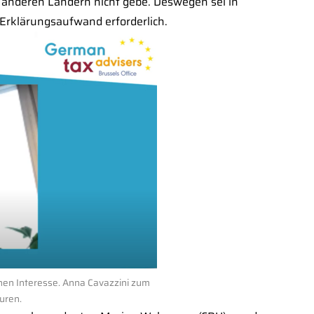
n anderen Ländern nicht gebe. Deswegen sei in
Erklärungsaufwand erforderlich.
en Interesse. Anna Cavazzini zum
uren.