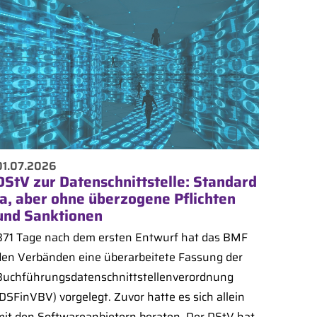
01.07.2026
DStV zur Datenschnittstelle: Standard
ja, aber ohne überzogene Pflichten
und Sanktionen
871 Tage nach dem ersten Entwurf hat das BMF
den Verbänden eine überarbeitete Fassung der
Buchführungsdatenschnittstellenverordnung
(DSFinVBV) vorgelegt. Zuvor hatte es sich allein
mit den Softwareanbietern beraten. Der DStV hat