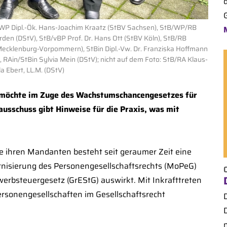
/WP Dipl.-Ök. Hans-Joachim Kraatz (StBV Sachsen), StB/WP/RB
ohrden (DStV), StB/vBP Prof. Dr. Hans Ott (StBV Köln), StB/RB
 Mecklenburg-Vorpommern), StBin Dipl.-Vw. Dr. Franziska Hoffmann
RAin/StBin Sylvia Mein (DStV); nicht auf dem Foto: StB/RA Klaus-
 Ebert, LL.M. (DStV)
 möchte im Zuge des Wachstumschancengesetzes für
usschuss gibt Hinweise für die Praxis, was mit
e ihren Mandanten besteht seit geraumer Zeit eine
rnisierung des Personengesellschaftsrechts (MoPeG)
erbsteuergesetz (GrEStG) auswirkt. Mit Inkrafttreten
rsonengesellschaften im Gesellschaftsrecht
n