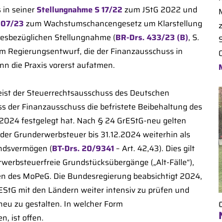
 in seiner
Stellungnahme S 17/22
zum JStG 2022 und
 07/23
zum Wachstumschancengesetz um Klarstellung
diesbezüglichen Stellungnahme (
BR-Drs. 433/23 (B)
, S.
m Regierungsentwurf, die der Finanzausschuss in
nn die Praxis vorerst aufatmen.
eist der Steuerrechtsausschuss des Deutschen
ss der Finanzausschuss die befristete Beibehaltung des
2024 festgelegt hat. Nach § 24 GrEStG-neu gelten
der Grunderwerbsteuer bis 31.12.2024 weiterhin als
ndsvermögen (
BT-Drs. 20/9341
– Art. 42,43). Dies gilt
rwerbsteuerfreie Grundstücksübergänge („Alt-Fälle“),
ten des MoPeG. Die Bundesregierung beabsichtigt 2024,
rEStG mit den Ländern weiter intensiv zu prüfen und
eu zu gestalten. In welcher Form
, ist offen.