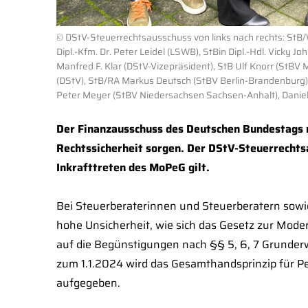
© DStV-Steuerrechtsausschuss von links nach rechts: StB
Dipl.-Kfm. Dr. Peter Leidel (LSWB), StBin Dipl.-Hdl. Vicky J
Manfred F. Klar (DStV-Vizepräsident), StB Ulf Knorr (StBV
(DStV), StB/RA Markus Deutsch (StBV Berlin-Brandenburg), 
Peter Meyer (StBV Niedersachsen Sachsen-Anhalt), Daniela
Der Finanzausschuss des Deutschen Bundestags
Rechtssicherheit sorgen. Der DStV-Steuerrechtsa
Inkrafttreten des MoPeG gilt.
Bei Steuerberaterinnen und Steuerberatern sowi
hohe Unsicherheit, wie sich das Gesetz zur Mode
auf die Begünstigungen nach §§ 5, 6, 7 Grunderw
zum 1.1.2024 wird das Gesamthandsprinzip für Pe
aufgegeben.