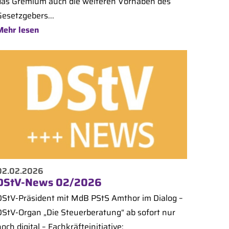
das Gremium auch die weiteren Vorhaben des
Gesetzgebers...
Mehr lesen
02.02.2026
DStV-News 02/2026
DStV-Präsident mit MdB PStS Amthor im Dialog –
DStV-Organ „Die Steuerberatung“ ab sofort nur
och digital – Fachkräfteinitiative: