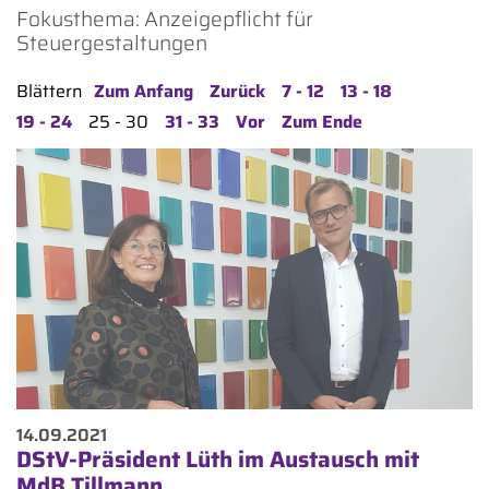
Fokusthema: Anzeigepflicht für
Steuergestaltungen
Blättern
Zum Anfang
Zurück
7 - 12
13 - 18
19 - 24
25 - 30
31 - 33
Vor
Zum Ende
14.09.2021
DStV-Präsident Lüth im Austausch mit
MdB Tillmann